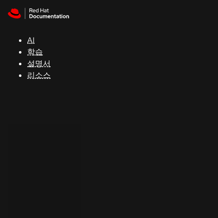
Skip to navigation
Skip to content
지
원
AI
학습
콘
설명서
솔
리소스
개
발
자
평
가
판
시
작
연