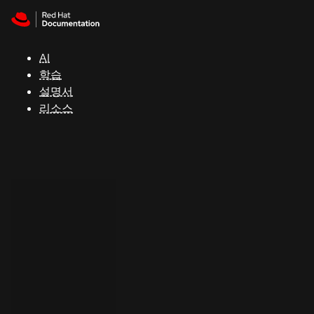
Skip to navigation
Skip to content
지
원
AI
학습
콘
설명서
솔
리소스
개
발
자
평
가
판
시
작
연