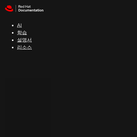
Skip to navigation
Skip to content
지
원
AI
학습
콘
설명서
솔
리소스
개
발
자
평
가
판
시
작
연