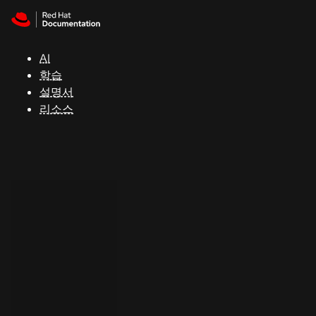
Skip to navigation
Skip to content
지
원
AI
학습
콘
설명서
솔
리소스
개
발
자
평
가
판
시
작
연