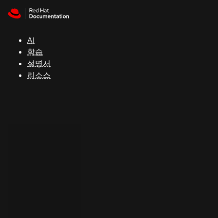
Skip to navigation
Skip to content
지
원
AI
학습
콘
설명서
솔
리소스
개
발
자
평
가
판
시
작
연