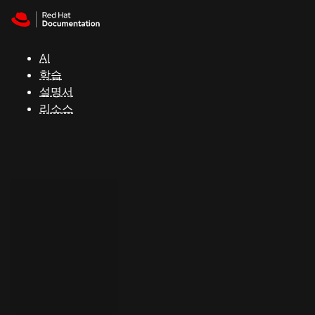
Skip to navigation
Skip to content
지
원
AI
학습
콘
설명서
솔
리소스
개
발
자
평
가
판
시
작
연