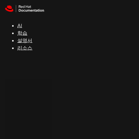
Skip to navigation
Skip to content
지
원
AI
학습
콘
설명서
솔
리소스
개
발
자
평
가
판
시
작
연