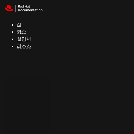
Skip to navigation
Skip to content
지
원
AI
학습
콘
설명서
솔
리소스
개
발
자
평
가
판
시
작
연