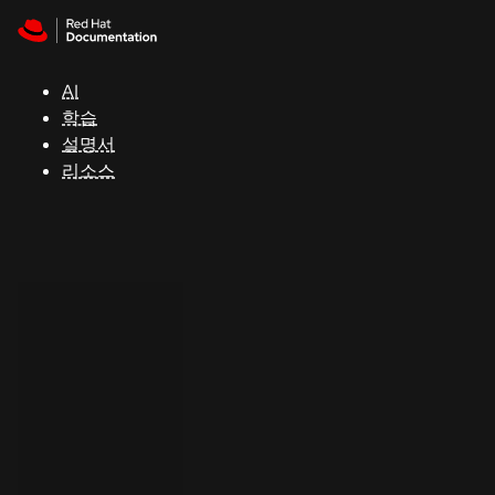
Skip to navigation
Skip to content
지
원
AI
학습
콘
설명서
솔
리소스
개
발
자
평
가
판
시
작
연