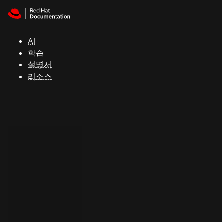
Skip to navigation
Skip to content
지
원
AI
학습
콘
설명서
솔
리소스
개
발
자
평
가
판
시
작
연