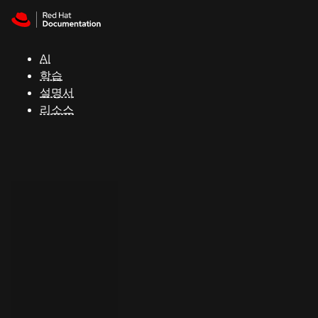
Skip to navigation
Skip to content
지
원
AI
학습
콘
설명서
솔
리소스
개
발
자
평
가
판
시
작
연