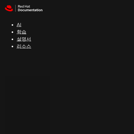
Skip to navigation
Skip to content
지
원
AI
학습
콘
설명서
솔
리소스
개
발
자
평
가
판
시
작
연