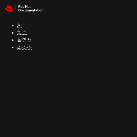
Skip to navigation
Skip to content
지
원
AI
학습
콘
설명서
솔
리소스
개
발
자
평
가
판
시
작
연