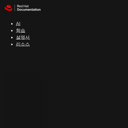
Skip to navigation
Skip to content
지
원
AI
학습
콘
설명서
솔
리소스
개
발
자
평
가
판
시
작
연