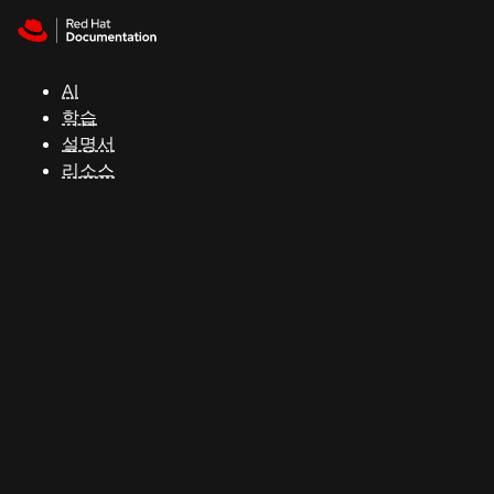
Skip to navigation
Skip to content
지
원
AI
학습
콘
설명서
솔
리소스
개
발
자
평
가
판
시
작
연