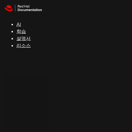
Skip to navigation
Skip to content
지
원
AI
학습
콘
설명서
솔
리소스
개
발
자
평
가
판
시
작
연