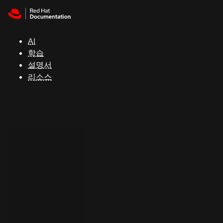
Skip to navigation
Skip to content
지
원
AI
학습
콘
설명서
솔
리소스
개
발
자
평
가
판
시
작
연