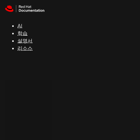
Skip to navigation
Skip to content
지
원
AI
학습
콘
설명서
솔
리소스
개
발
자
평
가
판
시
작
연