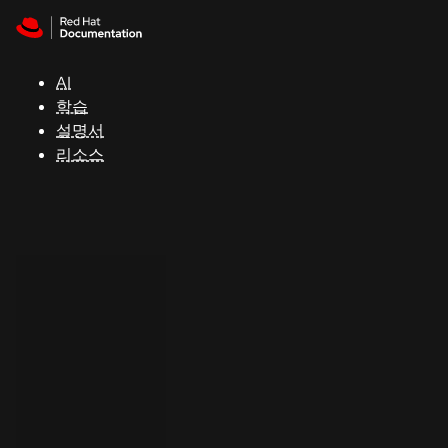
Skip to navigation
Skip to content
지
원
AI
학습
콘
설명서
솔
리소스
개
발
자
평
가
판
시
작
연