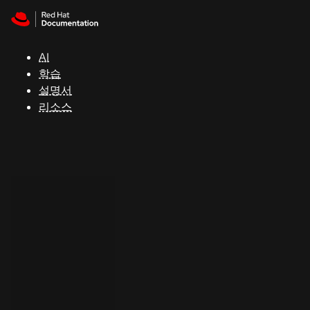
Skip to navigation
Skip to content
지
원
AI
학습
콘
설명서
솔
리소스
개
발
자
평
가
판
시
작
연