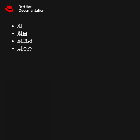
Skip to navigation
Skip to content
지
원
AI
학습
콘
설명서
솔
리소스
개
발
자
평
가
판
시
작
연