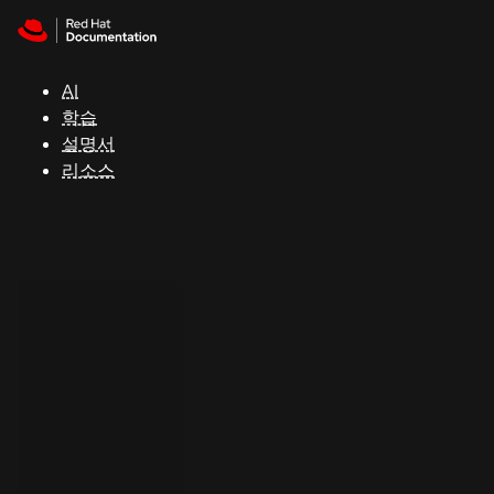
Skip to navigation
Skip to content
지
원
AI
학습
콘
설명서
솔
리소스
개
발
자
평
가
판
시
작
연