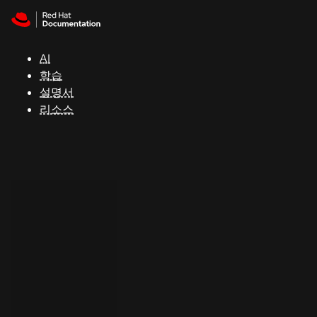
Skip to navigation
Skip to content
지
원
AI
학습
콘
설명서
솔
리소스
개
발
자
평
가
판
시
작
연