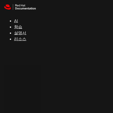
Skip to navigation
Skip to content
지
원
AI
학습
콘
설명서
솔
리소스
개
발
자
평
가
판
시
작
연