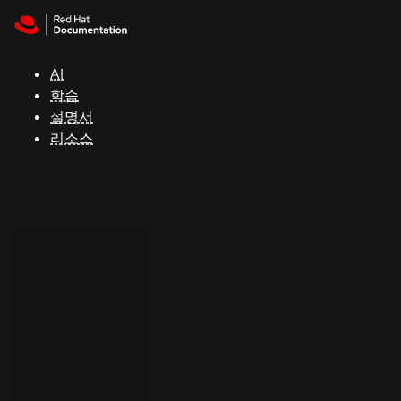
Skip to navigation
Skip to content
지
원
AI
학습
콘
설명서
솔
리소스
개
발
자
평
가
판
시
작
연