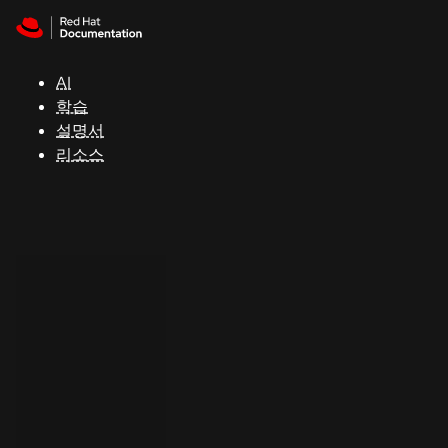
Skip to navigation
Skip to content
지
원
AI
학습
콘
설명서
솔
리소스
개
발
자
평
가
판
시
작
연