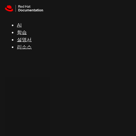
Skip to navigation
Skip to content
지
원
AI
학습
콘
설명서
솔
리소스
개
발
자
평
가
판
시
작
연