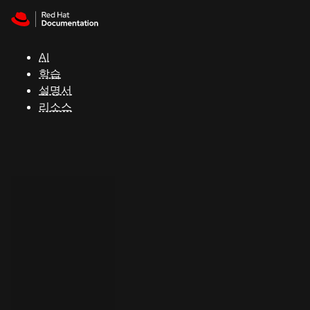
Skip to navigation
Skip to content
지
원
AI
학습
콘
설명서
솔
리소스
개
발
자
평
가
판
시
작
연