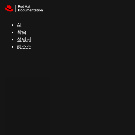
Skip to navigation
Skip to content
지
원
AI
학습
콘
설명서
솔
리소스
개
발
자
평
가
판
시
작
연