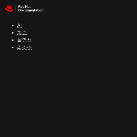
Skip to navigation
Skip to content
지
원
AI
학습
콘
설명서
솔
리소스
개
발
자
평
가
판
시
작
연