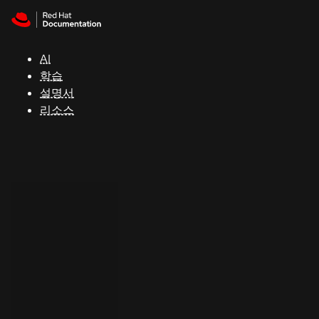
Skip to navigation
Skip to content
지
원
AI
학습
콘
설명서
솔
리소스
개
발
자
평
가
판
시
작
연