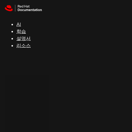
Skip to navigation
Skip to content
지
원
AI
학습
콘
설명서
솔
리소스
개
발
자
평
가
판
시
작
연