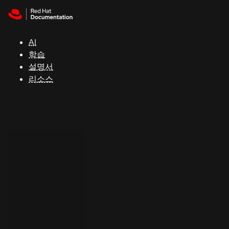
Skip to navigation
Skip to content
지
원
AI
학습
콘
설명서
솔
리소스
개
발
자
평
가
판
시
작
연