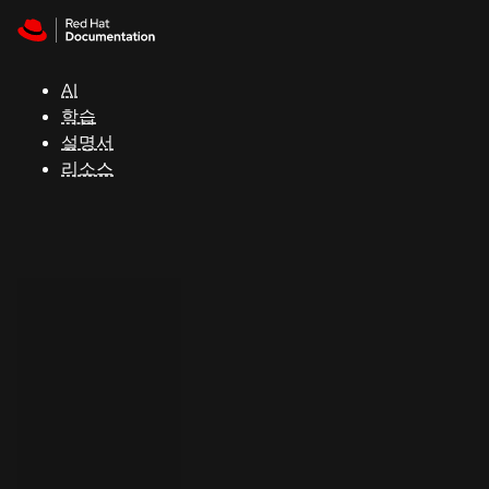
Skip to navigation
Skip to content
지
원
AI
학습
콘
설명서
솔
리소스
개
발
자
평
가
판
시
작
연