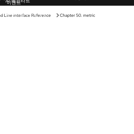
학습 경로
박스
Guided learning
나 구성 없이 당사 제품 및 기술을
Receive custom learning plans p
보세요.
AI assistant.
랩
AI/ML
 배우는 실습형 브라우저 기반 학
자동화
험해 보세요.
쿠버네티스 및 클라우드 네
브 데모
어를 통해 제품 기능을 살펴보세요.
Linux
Red Hat Hybrid Cloud
기능 및 적합성을 평가하세요.
드
에 액세스하여 바로 빌드와 테스