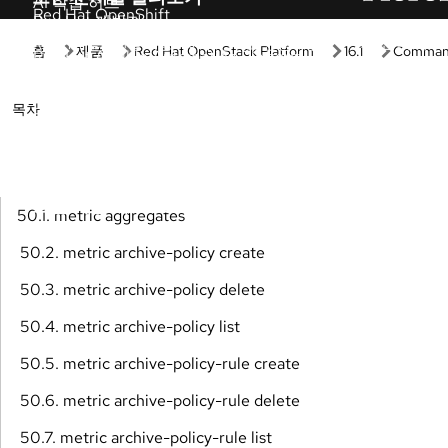
시작하기
실습
Red Hat 시작하기
개발자 샌드
Red Hat 제품 및 구독의 가치를 확인해 보세요.
별도의 설정이
바로 사용해 
관리형 OpenShift 튜토리얼
인터랙티브 
클러스터를 최대한 활용할 수 있도록 돕는 전문
가 단계별 튜토리얼입니다.
직접 체험하며
습 환경을 경
Red Hat 개발자
AI 인터랙티
Red Hat 솔루션을 사용하여 유연하고 안정적인
애플리케이션을 구축하세요.
이 가이드 투
Red Hat OpenShift 필수 사항
제품 평가판
다음 리소스들을 활용하여 OpenShift에서 자주
제품의 가치, 
발생하는 작업을 처리하세요.
제품 다운로
모든 학습 자료 보기
제품 다운로드