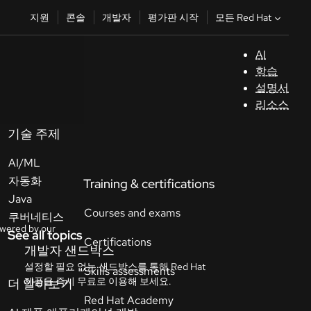
모든 Red Hat
지원
콘솔
개발자
평가판 시작
AI
지
학습
원
설명서
리소스
콘
솔
기술 주제
AI/ML
개
자동화
발
Java
자
쿠버네티스
See all topics
평
가
판
시
작