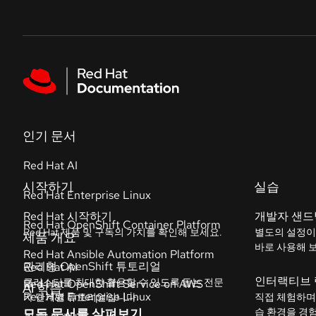
Skip to navigation
Skip to content
Featured links
인기 문서
Red Hat AI
Red Hat Enterprise Linux
Red Hat OpenShift Container Platform
Red Hat Ansible Automation Platform
Red Hat OpenShift Service on AWS
모든 문서를 살펴보기