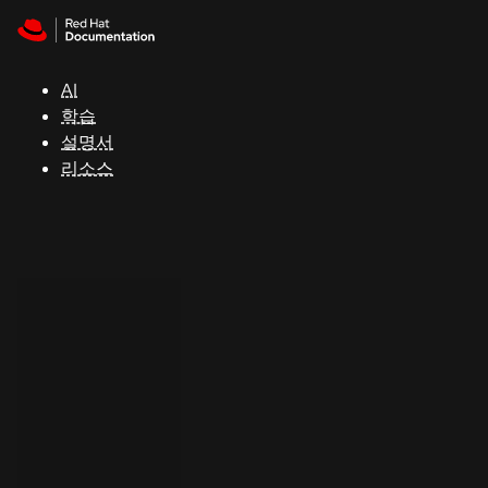
Skip to navigation
Skip to content
지
원
AI
학습
콘
설명서
솔
리소스
개
발
자
평
가
판
시
작
연