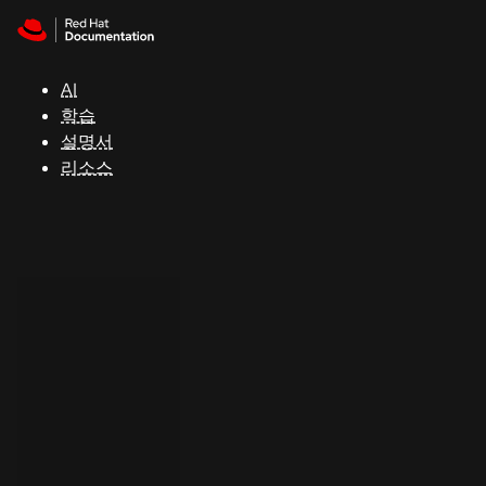
Skip to navigation
Skip to content
지
원
AI
학습
콘
설명서
솔
리소스
개
발
자
평
가
판
시
작
연