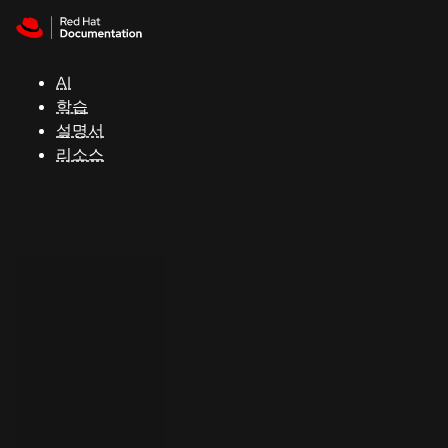
Skip to navigation
Skip to content
지
원
AI
학습
콘
설명서
솔
리소스
개
발
자
평
가
판
시
작
연