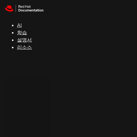
Skip to navigation
Skip to content
지
원
AI
학습
콘
설명서
솔
리소스
개
발
자
평
가
판
시
작
연