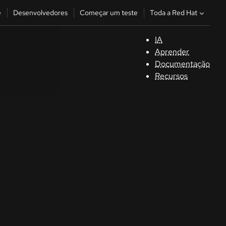
Toda a Red Hat
e
Desenvolvedores
Começar um teste
IA
S
Aprender
Documentação
C
Recursos
D
C
u
C
Séle
la la