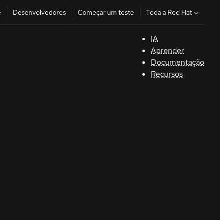
Toda a Red Hat
e
Desenvolvedores
Começar um teste
IA
S
Aprender
Documentação
C
Recursos
D
C
u
C
Séle
la la