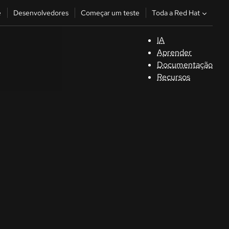
Toda a Red Hat
e
Desenvolvedores
Começar um teste
IA
S
Aprender
Documentação
C
Recursos
D
C
u
C
Séle
la la