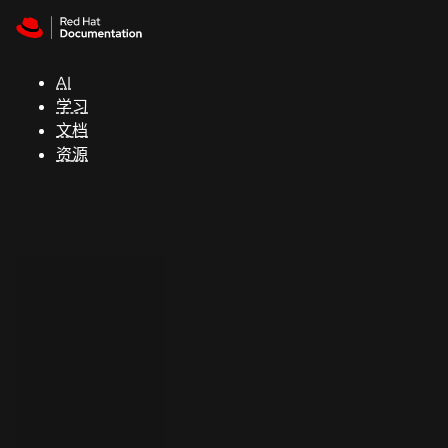
Skip to navigation
Skip to content
支
持
AI
学习
控制台
文档
（Console）
资源
开
发
人
员
开
始
试
用
联