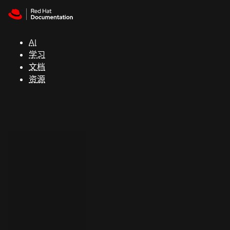
Skip to navigation
Skip to content
支
持
AI
学习
控制台
文档
（Console）
资源
开
发
人
员
开
始
试
用
联