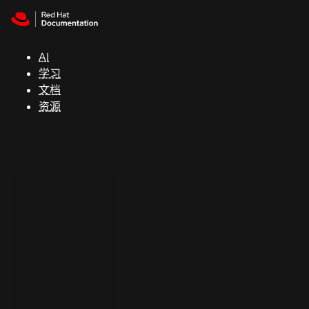
Skip to navigation
Skip to content
支
持
AI
学习
控制台
文档
（Console）
资源
开
发
人
员
开
始
试
用
联