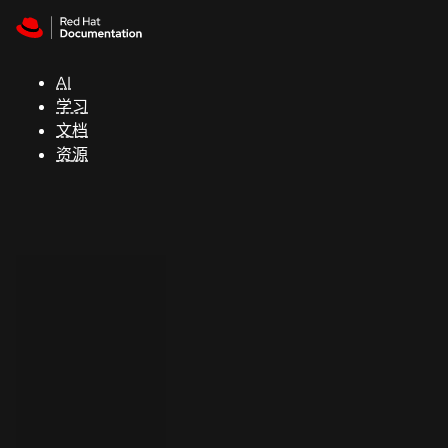
Skip to navigation
Skip to content
支
持
AI
学习
控制台
文档
（Console）
资源
开
发
人
员
开
始
试
用
联