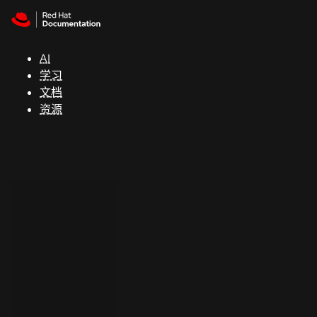
Skip to navigation
Skip to content
支
持
AI
学习
控制台
文档
（Console）
资源
开
发
人
员
开
始
试
用
联