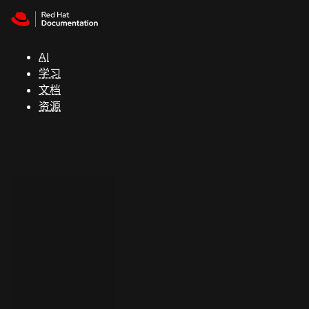
Skip to navigation
Skip to content
支
持
AI
学习
控制台
文档
（Console）
资源
开
发
人
员
开
始
试
用
联