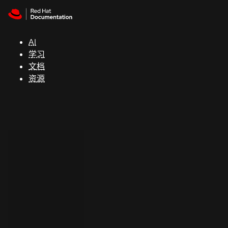
Skip to navigation
Skip to content
支
持
AI
学习
控制台
文档
（Console）
资源
开
发
人
员
开
始
试
用
联