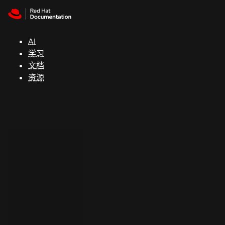
Skip to navigation
Skip to content
支
持
AI
学习
控制台
文档
（Console）
资源
开
发
人
员
开
始
试
用
联